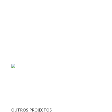
Detalhes do projecto
Serviços
Fiscalização Ambiental e Patrimonial.
Ano:
FEVEREIRO DE 2006 / JULHO DE 2011
Dono da Obra:
EP – Estradas de Portugal S.A.
Cliente
:
GiBB Portugal
OUTROS PROJECTOS