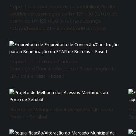
Empreitada para as obras de estabilização dos
taludes de escavação ao km 127+100 (S/N) e de
aterro ao km 128+650 (N/S), no sublanço
Fátima/Leiria da A1 – Autoestrada do Norte
Empreitada de Empreitada de
Conceção/Construção para a Beneficiação da
ETAR de Beirolas – Fase I
Projeto de Melhoria dos Acessos Marítimos ao
Exp
Porto de Setúbal
Gra