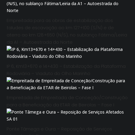
Empreitada para as obras de estabilização dos
taludes de escavação ao km 127+100 (S/N) e de
aterro ao km 128+650 (N/S), no sublanço Fátima/Leiria
da A1 – Autoestrada do Norte
IP 6, Km13+670 e 14+430 – Estabilização da Plataforma
Rodoviária – Viaduto do Olho Marinho
Empreitada de Empreitada de Conceção/Construção
para a Beneficiação da ETAR de Beirolas – Fase I
Ponte Tâmega e Oura – Reposição de Serviços